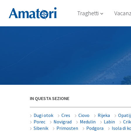
Traghetti
Vacan
IN QUESTA SEZIONE
Dugi otok
Cres
Ciovo
Rijeka
Opatij
Porec
Novigrad
Medulin
Labin
Cri
Sibenik
Primosten
Podgora
Isola di k