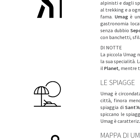
alpinisti e dagli s
al trekking e a ogn
fama.
Umag
è un
gastronomia local
senza dubbio
Sep
con banchetti, sfil
DI NOTTE
La piccola Umag n
la sua specialità.
il
Planet
, mentre t
LE SPIAGGE
Umag è circondata
città, finora men
spiaggia di
Sant’A
spiccano le spiag
Umag è caratterizz
MAPPA DI U