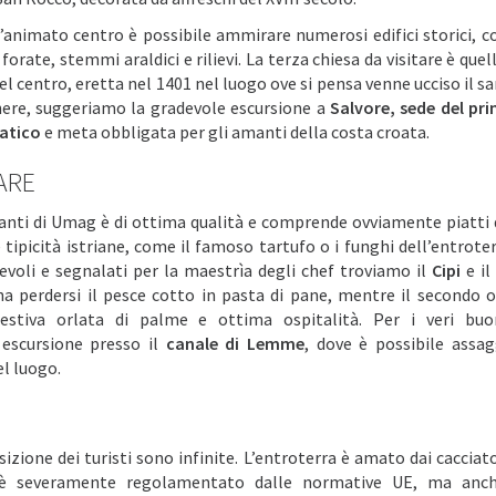
animato centro è possibile ammirare numerosi edifici storici, co
forate, stemmi araldici e rilievi. La terza chiesa da visitare è quel
el centro, eretta nel 1401 nel luogo ove si pensa venne ucciso il s
nere, suggeriamo la gradevole escursione a
Salvore, sede del pr
iatico
e meta obbligata per gli amanti della costa croata.
ARE
oranti di Umag è di ottima qualità e comprende ovviamente piatti 
tipicità istriane, come il famoso tartufo o i funghi dell’entroterr
cevoli e segnalati per la maestrìa degli chef troviamo il
Cipi
e i
a perdersi il pesce cotto in pasta di pane, mentre il secondo o
estiva orlata di palme e ottima ospitalità. Per i veri buon
escursione presso il
canale di Lemme
, dove è possibile assag
l luogo.
sizione dei turisti sono infinite. L’entroterra è amato dai cacciator
 severamente regolamentato dalle normative UE, ma anch