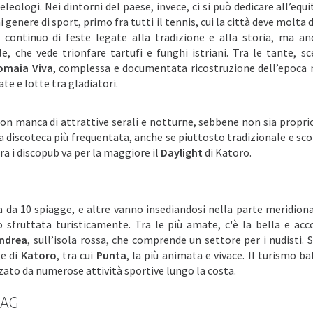
peleologi. Nei dintorni del paese, invece, ci si può dedicare all’equ
i genere di sport, primo fra tutti il tennis, cui la città deve molta 
 continuo di feste legate alla tradizione e alla storia, ma an
e, che vede trionfare tartufi e funghi istriani. Tra le tante, s
omaia Viva
, complessa e documentata ricostruzione dell’epoca
ate e lotte tra gladiatori.
on manca di attrattive serali e notturne, sebbene non sia propri
 La discoteca più frequentata, anche se piuttosto tradizionale e sc
ra i discopub va per la maggiore il
Daylight
di Katoro.
 da 10 spiagge, e altre vanno insediandosi nella parte meridiona
o sfruttata turisticamente. Tra le più amate, c'è la bella e acc
ndrea
, sull’isola rossa, che comprende un settore per i nudisti. S
ge di
Katoro
, tra cui
Punta
, la più animata e vivace. Il turismo b
ato da numerose attività sportive lungo la costa.
MAG