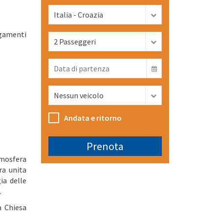
legamenti
Andata e ritorno
tmosfera
ra unita
gia delle
.
a Chiesa