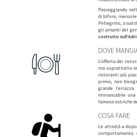
Passeggiando nell’
di bifore, mensole 
Pellegrino, a sud d
gli amanti del ge
costruito sull’Adr
DOVE MANGI
L’offerta dei rist
ma soprattutto le 
ristoranti più pia
primo, non bisogn
grande terrazza 
immancabile una 
famose ostriche de
COSA FARE
Le attività a dispo
comportamento è