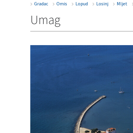
Gradac
Omis
Lopud
Losinj
Mljet
Umag