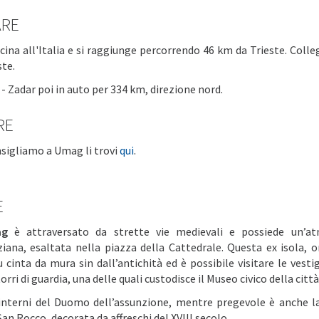
ARE
 vicina all'Italia e si raggiunge percorrendo 46 km da Trieste. Col
ste.
 Zadar poi in auto per 334 km, direzione nord.
RE
onsigliamo a Umag li trovi
qui
.
E
ag
è attraversato da strette vie medievali e possiede un’a
iana, esaltata nella piazza della Cattedrale. Questa ex isola, o
u cinta da mura sin dall’antichità ed è possibile visitare le vesti
torri di guardia, una delle quali custodisce il Museo civico della città
 interni del Duomo dell’assunzione, mentre pregevole è anche l
an Rocco, decorata da affreschi del XVIII secolo.