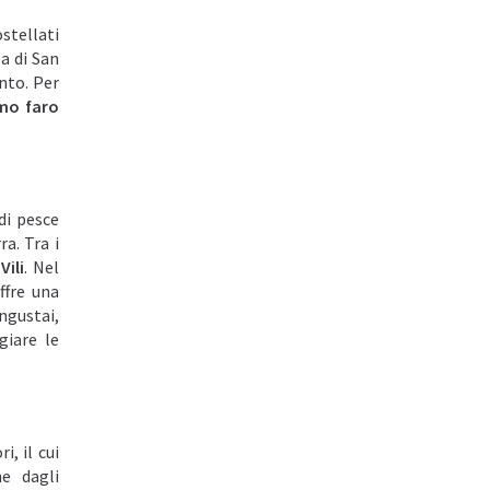
stellati
la di San
anto. Per
imo faro
di pesce
a. Tra i
l
Vili
. Nel
ffre una
gustai,
giare le
i, il cui
e dagli