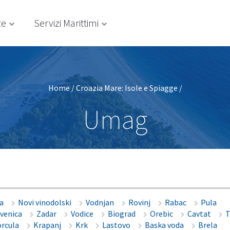
ze
Servizi Marittimi
Home
/
Croazia Mare: Isole e Spiagge
/
Umag
a
Novi vinodolski
Vodnjan
Rovinj
Rabac
Pula
kvenica
Zadar
Vodice
Biograd
Orebic
Cavtat
T
orcula
Krapanj
Krk
Lastovo
Baska voda
Brela