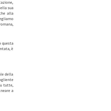
itazione,
della sua
che alla
cegliamo
 romana,
o questa
ontata, è
le della
ogliente
u tutte,
alneare a