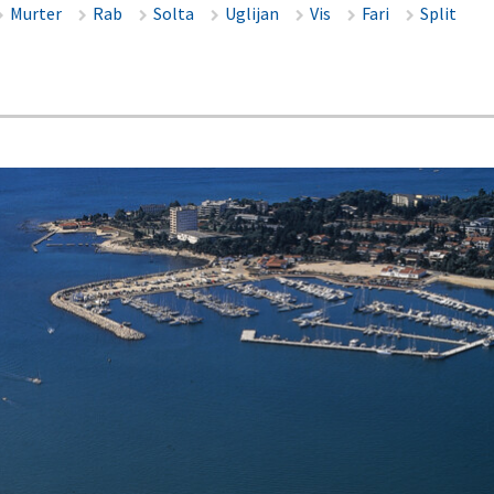
Murter
Rab
Solta
Uglijan
Vis
Fari
Split