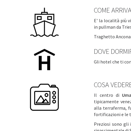
COME ARRIV
E' la località più
in pullman da Trie
Traghetto Ancona -
DOVE DORMI
Gli hotel che ti c
COSA VEDER
Il centro di
Um
tipicamente venez
alla terraferma, f
fortificazioni e le 
Preziosi sono gli
rinascimentale di S