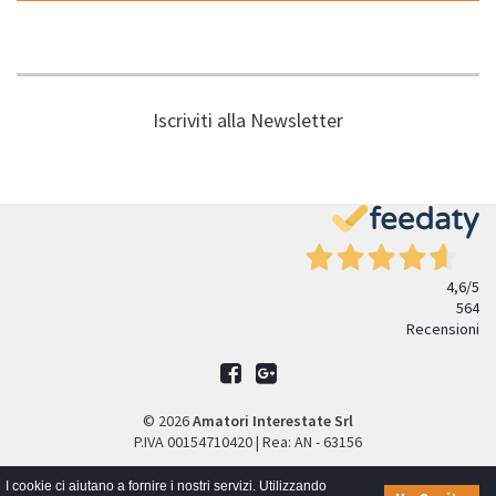
Iscriviti alla Newsletter
4,6
/5
564
Recensioni
© 2026
Amatori Interestate Srl
P.IVA 00154710420 | Rea: AN - 63156
privacy policy
-
web agency extera