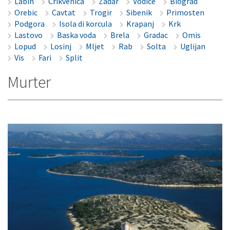
Labin
Crikvenica
Zadar
Vodice
Biograd
Orebic
Cavtat
Trogir
Sibenik
Primosten
Podgora
Isola di korcula
Krapanj
Krk
Lastovo
Baska voda
Brela
Gradac
Omis
Lopud
Losinj
Mljet
Rab
Solta
Uglijan
Vis
Fari
Split
Murter