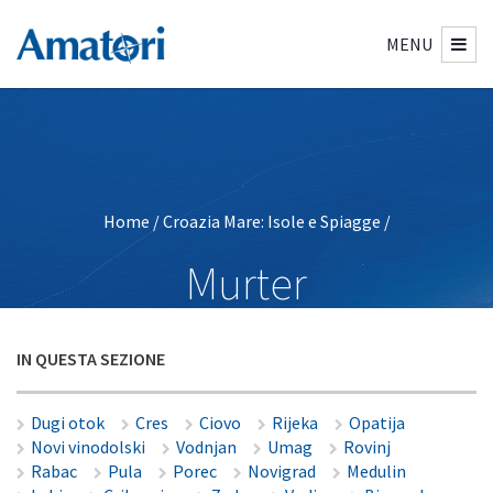
MENU
Home
/
Croazia Mare: Isole e Spiagge
/
Murter
IN QUESTA SEZIONE
Dugi otok
Cres
Ciovo
Rijeka
Opatija
Novi vinodolski
Vodnjan
Umag
Rovinj
Rabac
Pula
Porec
Novigrad
Medulin