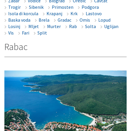
Zadar
Vodice
Biograd
Orebic
Cavtat
Trogir
Sibenik
Primosten
Podgora
Isola di korcula
Krapanj
Krk
Lastovo
Baska voda
Brela
Gradac
Omis
Lopud
Losinj
Mljet
Murter
Rab
Solta
Uglijan
Vis
Fari
Split
Rabac