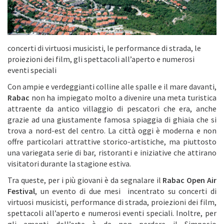
concerti di virtuosi musicisti, le performance di strada, le
proiezioni dei film, gli spettacoli all’aperto e numerosi
eventi speciali
Con ampie e verdeggianti colline alle spalle e il mare davanti,
Rabac
non ha impiegato molto a divenire una meta turistica
attraente da antico villaggio di pescatori che era, anche
grazie ad una giustamente famosa spiaggia di ghiaia che si
trova a nord-est del centro. La città oggi è moderna e non
offre particolari attrattive storico-artistiche, ma piuttosto
una variegata serie di bar, ristoranti e iniziative che attirano
visitatori durante la stagione estiva.
Tra queste, per i più giovani è da segnalare il
Rabac Open Air
Festival
, un evento di due mesi incentrato su concerti di
virtuosi musicisti, performance di strada, proiezioni dei film,
spettacoli all’aperto e numerosi eventi speciali. Inoltre, per
gli amanti dell’arte è da non perdere il Simposio