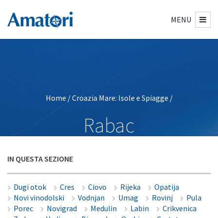
MENU
Home
/
Croazia Mare: Isole e Spiagge
/
Rabac
IN QUESTA SEZIONE
Dugi otok
Cres
Ciovo
Rijeka
Opatija
Novi vinodolski
Vodnjan
Umag
Rovinj
Pula
Porec
Novigrad
Medulin
Labin
Crikvenica