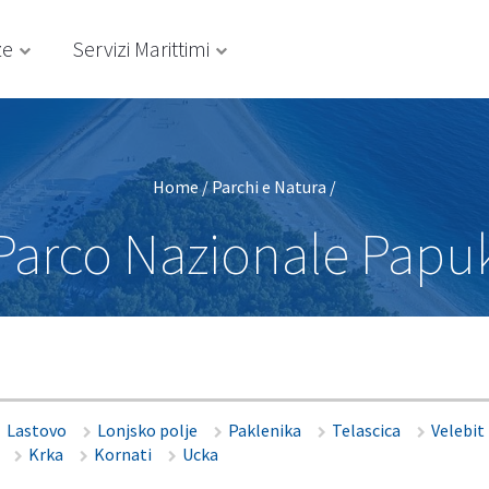
ze
Servizi Marittimi
Home
/
Parchi e Natura
/
Parco Nazionale Papu
Lastovo
Lonjsko polje
Paklenika
Telascica
Velebit
Krka
Kornati
Ucka