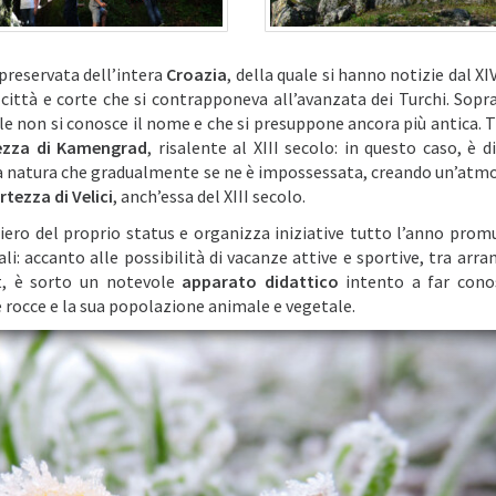
o preservata dell’intera
Croazia
, della quale si hanno notizie dal XI
città e corte che si contrapponeva all’avanzata dei Turchi. Sopra
uale non si conosce il nome e che si presuppone ancora più antica. 
ezza di Kamengrad
, risalente al XIII secolo: in questo caso, è d
 la natura che gradualmente se ne è impossessata, creando un’atmo
rtezza di Velici
, anch’essa del XIII secolo.
iero del proprio status e organizza iniziative tutto l’anno pro
li: accanto alle possibilità di vacanze attive e sportive, tra arra
rt, è sorto un notevole
apparato didattico
intento a far cono
ue rocce e la sua popolazione animale e vegetale.