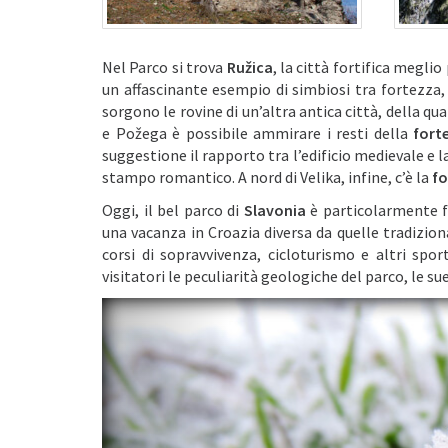
Nel Parco si trova
Ružica
, la città fortifica megli
un affascinante esempio di simbiosi tra fortezza, 
sorgono le rovine di un’altra antica città, della q
e Požega è possibile ammirare i resti della
fort
suggestione il rapporto tra l’edificio medievale e
stampo romantico. A nord di Velika, infine, c’è la
fo
Oggi, il bel parco di
Slavonia
è particolarmente f
una vacanza in Croazia diversa da quelle tradiziona
corsi di sopravvivenza, cicloturismo e altri spo
visitatori le peculiarità geologiche del parco, le s