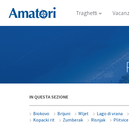
Traghetti
Vacan
IN QUESTA SEZIONE
Biokovo
Brijuni
Mljet
Lago di vrana
Kopacki rit
Zumberak
Risnjak
Plitvice