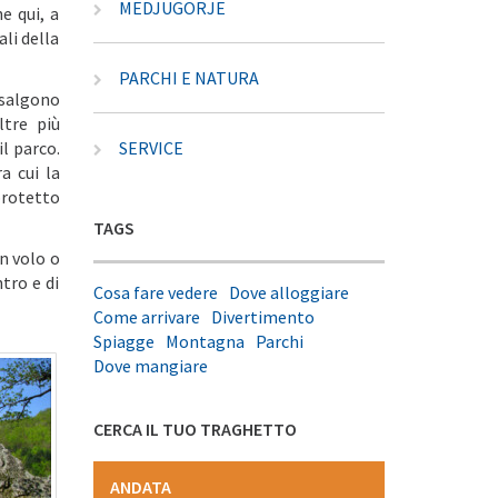
MEDJUGORJE
e qui, a
li della
PARCHI E NATURA
isalgono
ltre più
SERVICE
l parco.
ra cui la
protetto
TAGS
n volo o
tro e di
Cosa fare vedere
Dove alloggiare
Come arrivare
Divertimento
Spiagge
Montagna
Parchi
Dove mangiare
CERCA IL TUO TRAGHETTO
ANDATA