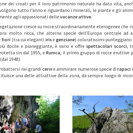
one dei croati per il loro patrimonio naturale ha dato vita, anch
volgono tutto l’anno e riguardano i minerali, le piante e gli anima
armente agli appassionati delle
vacanze attive
.
 vegetazione cresce su rocce straordinariamente eterogenee che r
ora molto ricca, che alterna specie dell’Europa centrale ad a
e
fiori
(tra cui eleganti
iris
e
genziane
) coloratissimi punteggiano i
più docile e pianeggiante, è vario e offre
spettacolari scorci
, t
rotetta sin dal 1955, e
Runica
, il primo gruppo di rocce eruttive 
(dal 1948).
 imbattersi nei grandi
cervi
e ammirare numerose specie di
rapaci
i
ituisce una delle attrattive della zona, da sempre luogo di incon