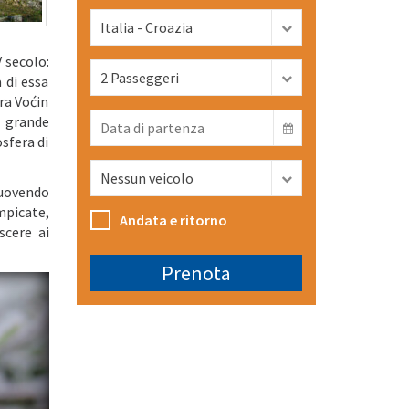
V secolo:
 di essa
Tra Voćin
i grande
sfera di
muovendo
mpicate,
Andata e ritorno
scere ai