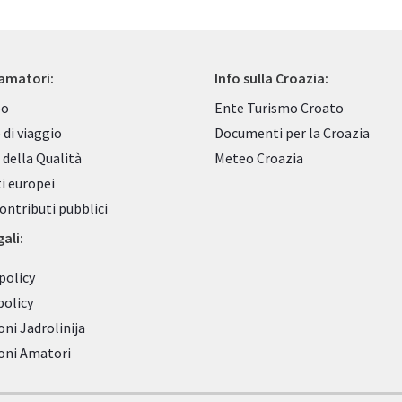
 amatori:
Info sulla Croazia:
po
Ente Turismo Croato
 di viaggio
Documenti per la Croazia
 della Qualità
Meteo Croazia
i europei
contributi pubblici
ali:
policy
policy
oni Jadrolinija
oni Amatori